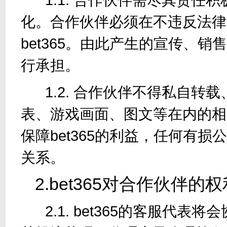
化。合作伙伴必须在不违反法律
bet365。由此产生的宣传、
行承担。
1.2. 合作伙伴不得私自转
表、游戏画面、图文等在内的相
保障bet365的利益，任何有
关系。
2.bet365对合作伙伴的
2.1. bet365的客服