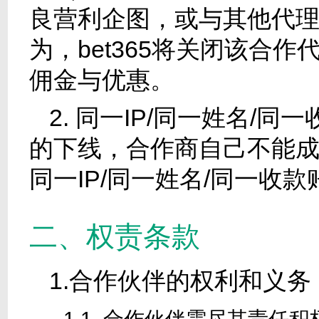
良营利企图，或与其他代
为，bet365将关闭该合
佣金与优惠。
2. 同一IP/同一姓名/
的下线，合作商自己不能
同一IP/同一姓名/同一收
二、权责条款
1.合作伙伴的权利和义务
1.1. 合作伙伴需尽其责任