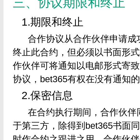
三、协议期限和终止
1.期限和终止
合作协议从合作伙伴申请成
终止此合约，但必须以书面形式
作伙伴可将通知以电邮形式寄致：1
协议，bet365有权在没有通
2.保密信息
在合约执行期间，合作伙伴同
于第三方，除得到bet365书
时作合约之跟进之用。合作伙伴