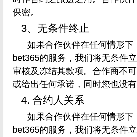
保密。
3、无条件终止
如果合作伙伴在任何情形下
bet365的服务，我们将无条
审核及冻结其款项。合作商不可
或给出任何承诺，同时您也没有
4. 合约人关系
如果合作伙伴在任何情形下
bet365的服务，我们将无条