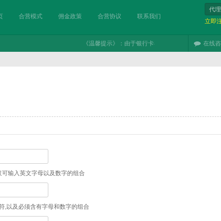
页
合营模式
佣金政策
合营协议
联系我们
立即
《温馨提示》：由于银行卡存款提款监控严格，建议您游戏账
在线咨
）
, 仅可输入英文字母以及数字的组合
字符,以及必须含有字母和数字的组合