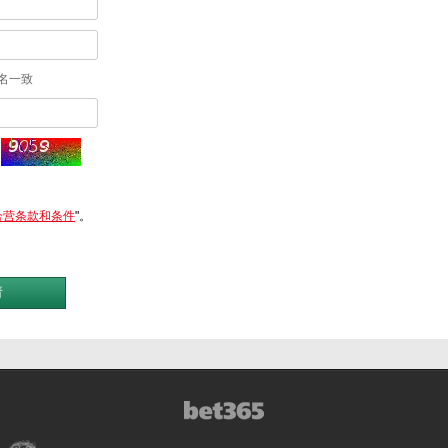
名一致
合营条款和条件
"。
请