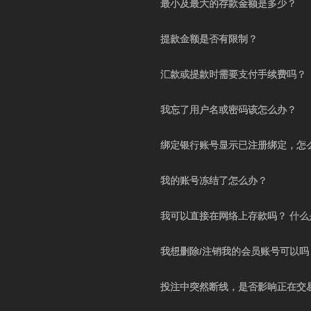
最小及最大的存款金额是多少？
提款金额是否有限制？
汇款或提款时需要支付手续费吗？
我忘了用户名或密码该怎么办？
绑定银行账号显示已注册绑定，怎
我的账号冻结了怎么办？
我可以直接在网络上存款吗？ 什么
我想删除/注销我的会员账号可以吗
投注中突然断线，是否影响正在交