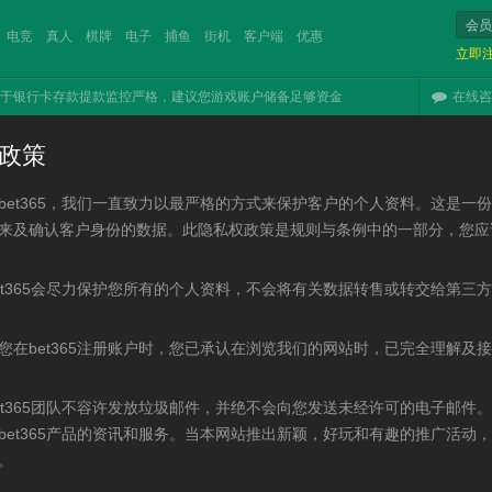
电竞
真人
棋牌
电子
捕鱼
街机
客户端
优惠
立即
行卡存款提款监控严格，建议您游戏账户储备足够资金，避免存款提款高峰期而导致延误，影响
在线咨
政策
N
雷火
VR
CHOICE
BBIN
365
CR
PP
BBIN
DB
YoPlay
DB
三昇
WE
VG
小艾
bet365，我们一直致力以最严格的方式来保护客户的个人资料。这是一份
来及确认客户身份的数据。此隐私权政策是规则与条例中的一部分，您应
et365会尽力保护您所有的个人资料，不会将有关数据转售或转交给第三
您在bet365注册账户时，您已承认在浏览我们的网站时，已完全理解及
et365团队不容许发放垃圾邮件，并绝不会向您发送未经许可的电子邮
bet365产品的资讯和服务。当本网站推出新颖，好玩和有趣的推广活
。