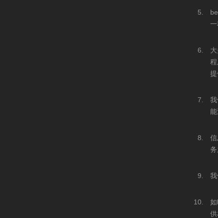
b
一
大
程
提
我
能
信
务
我
如
供