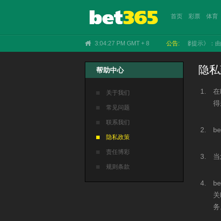
首页
彩票
体育
3:04:27 PM GMT + 8
公告:
《温馨提示》：由于银
隐私
帮助中心
NEXTSPIN
EEAI
沙巴
KS
IM
双赢
IM
WAZDA
CHOICE
ICG
乐游
IM
在
关于我们
得
常见问题
联系我们
b
隐私政策
责任博彩
当
规则条款
b
关
务