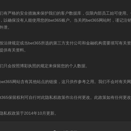
们有严格的安全措施来保护我们的客户数据库，仅限内部员工始可使用。
，以确保没有人能使用您的bet365账户。当关闭bet365网站时，谨记注
外泄。
按法律规定或当bet365所选的第三方支付公司和金融机构需要填写有关资
提供有关资料。
们只会按照博彩执照的规定来保留您的个人数据。
bet365网站含有其他站点的链接，这只供作参考之用。我们不会对有关
et365保留权利可自行对此隐私权政策作出任何更改。此政策如有任何更
隐私权政策于2014年10月更新。