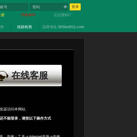
登录
注册
手机APP
忘记密码?
够资金，避免存款提款高峰期而导致延误，影响您游戏体验。为了保证您能正常登入365be
询
线路检测
品牌域名:
365bet011.com
JDB
BBIN
美天
BG
DB
Kingmaker
SW
必宝
ICG
IBO
SG
皇家
BTI
SG
DB
在线客服
览器访问本网站.
还不能登录，请按以下操作方式
，选择：工具-> Internet选项->选择