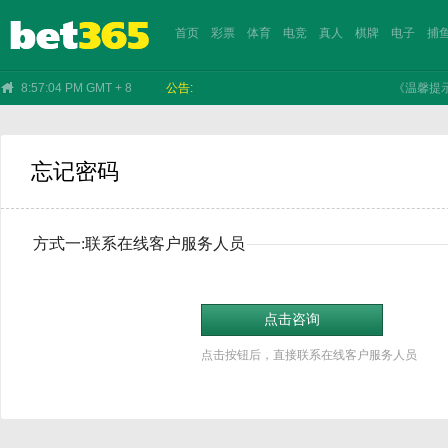
首页
彩票
体育
电竞
真人
棋牌
电子
捕
8:57:04 PM GMT + 8
公告:
《温馨提示》
忘记密码
NEXTSPIN
EEAI
沙巴
KS
IM
双赢
IM
WAZDAN
CHOICE
ICG
乐游
IM
雷火
VR
CHOICE
BBIN
365
CR
PP
方式一:联系在线客户服务人员
点击咨询
点击按钮后，直接联系在线客户服务人员