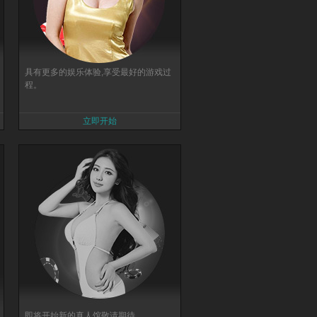
具有更多的娱乐体验,享受最好的游戏过
程。
立即开始
即将开始新的真人馆敬请期待