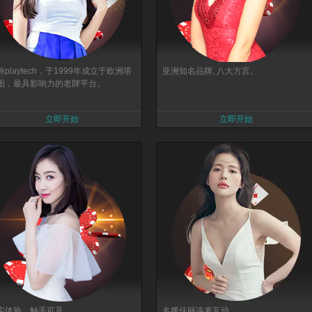
称playtech，于1999年成立于欧洲塔
亚洲知名品牌, 八大方言。
图，最具影响力的老牌平台。
立即开始
立即开始
实体验，触手可及。
名媛佳丽连麦互动