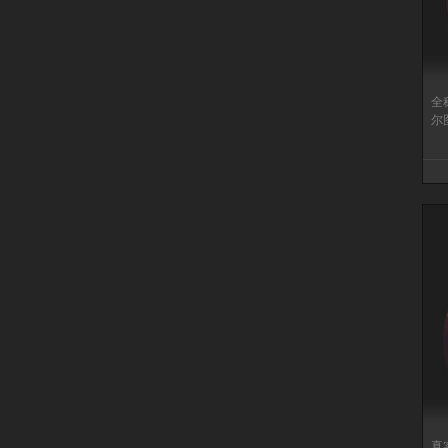
全
尔
真