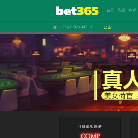
首页
彩票
体育
1:35:43 PM GMT + 8
公告:
NEXTSPIN
EEAI
沙巴
KS
IM
双赢
IM
WAZDA
CHOICE
ICG
乐游
IM