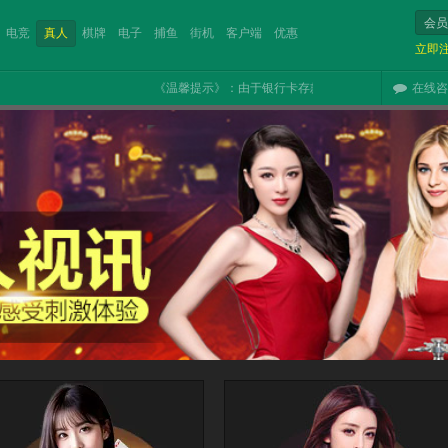
电竞
真人
棋牌
电子
捕鱼
街机
客户端
优惠
立即
《温馨提示》：由于银行卡存款提款监控严格，建议您游戏账户储备足
在线咨
N
雷火
VR
CHOICE
BBIN
365
CR
PP
BBIN
DB
YoPlay
DB
三昇
WE
VG
小艾