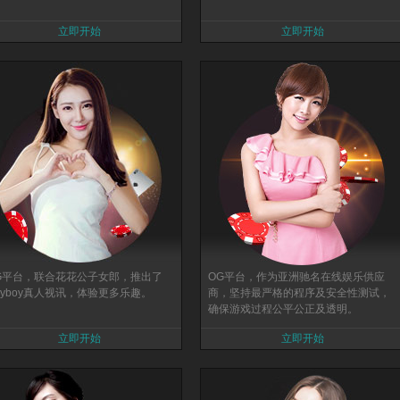
立即开始
立即开始
G平台，联合花花公子女郎，推出了
OG平台，作为亚洲驰名在线娱乐供应
layboy真人视讯，体验更多乐趣。
商，坚持最严格的程序及安全性测试，
确保游戏过程公平公正及透明。
立即开始
立即开始