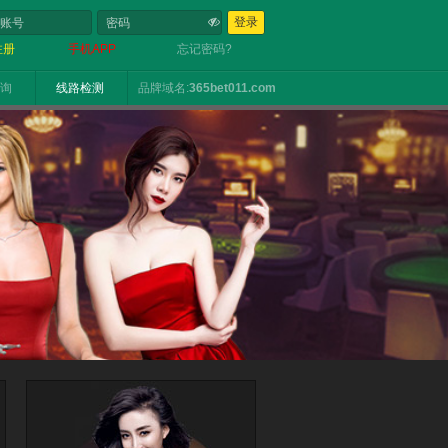
登录
注册
手机APP
忘记密码?
够资金，避免存款提款高峰期而导致延误，影响您游戏体验。为了保证您能正常登入365be
询
线路检测
品牌域名:
365bet011.com
JDB
BBIN
美天
BG
DB
Kingmaker
SW
必宝
ICG
IBO
SG
皇家
BTI
SG
DB