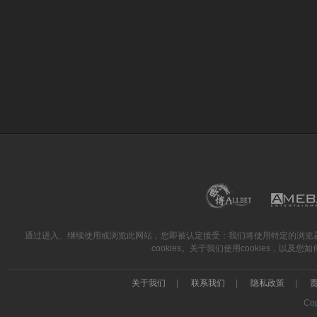
通过进入、继续使用或浏览此网站，您即被认定接受：我们将使用特定的浏览器coo
cookies。关于我们使用cookies，以及
关于我们
|
联系我们
|
隐私政策
|
Cop