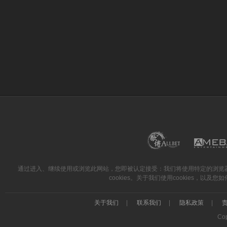
通过进入、继续使用或浏览此网站，您即被认定接受：我们将使用特定的浏览器coo
cookies。关于我们使用cookies，以及
关于我们
|
联系我们
|
隐私政策
|
Cop