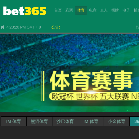
首页
彩票
体育
电竞
真人
棋牌
电子
捕
4:23:21 PM GMT + 8
公告:
《温馨
NEXTSPIN
EEAI
沙巴
KS
IM
双赢
IM
WAZDAN
CHOICE
ICG
乐游
IM
雷火
VR
CHOICE
BBIN
365
CR
PP
IM 体育
熊猫体育
沙巴体育
IM 体育
小金体育
3