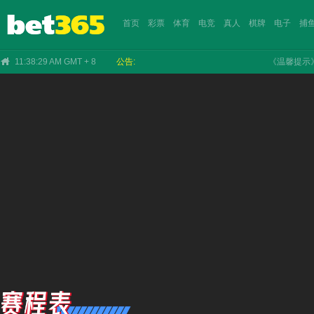
首页
彩票
体育
电竞
真人
棋牌
电子
捕
11:38:30 AM GMT + 8
公告:
《温馨提示》：
NEXTSPIN
EEAI
沙巴
KS
IM
双赢
IM
WAZDAN
CHOICE
ICG
乐游
IM
雷火
VR
CHOICE
BBIN
365
CR
PP